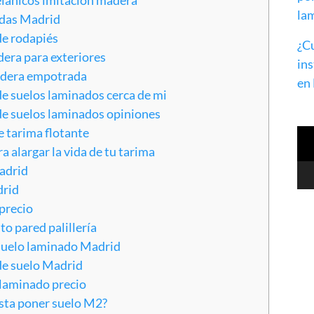
la
adas Madrid
de rodapiés
¿C
era para exteriores
ins
edera empotrada
en
de suelos laminados cerca de mi
de suelos laminados opiniones
e tarima flotante
Rep
 alargar la vida de tu tarima
de
víd
adrid
rid
precio
o pared palillería
suelo laminado Madrid
de suelo Madrid
laminado precio
sta poner suelo M2?