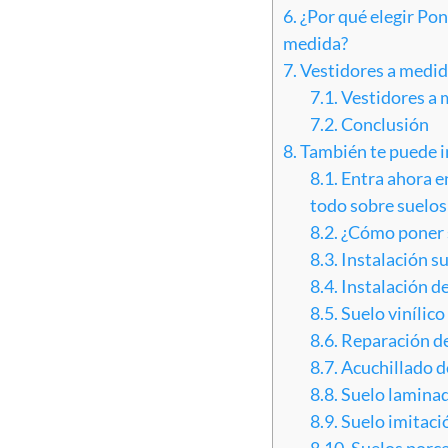
6.
¿Por qué elegir Pon
medida?
7.
Vestidores a medid
7.1.
Vestidores a 
7.2.
Conclusión
8.
También te puede i
8.1.
Entra ahora e
todo sobre suelos
8.2.
¿Cómo poner 
8.3.
Instalación s
8.4.
Instalación d
8.5.
Suelo vinílico
8.6.
Reparación d
8.7.
Acuchillado d
8.8.
Suelo laminado
8.9.
Suelo imitaci
8.10.
Suelos porce