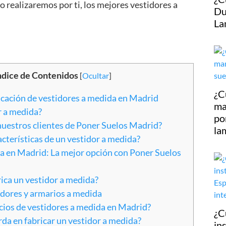
o realizaremos por ti, los mejores vestidores a
Du
La
ndice de Contenidos
[
Ocultar
]
¿C
icación de vestidores a medida en Madrid
ma
r a medida?
po
uestros clientes de Poner Suelos Madrid?
la
acterísticas de un vestidor a medida?
a en Madrid: La mejor opción con Poner Suelos
ica un vestidor a medida?
idores y armarios a medida
cios de vestidores a medida en Madrid?
¿C
da en fabricar un vestidor a medida?
in