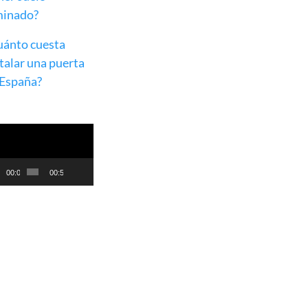
minado?
uánto cuesta
talar una puerta
 España?
roductor
eo
00:00
00:55