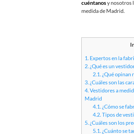
cuéntanos
y nosotros l
medida de Madrid.
I
1.
Expertos en la fabr
2.
¿Qué es un vestido
2.1.
¿Qué opinan n
3.
¿Cuáles son las car
4.
Vestidores a medid
Madrid
4.1.
¿Cómo se fabr
4.2.
Tipos de vest
5.
¿Cuáles son los pre
5.1.
¿Cuánto se tar