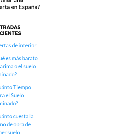
erta en España?
TRADAS
CIENTES
rtas de interior
ué es más barato
tarima o el suelo
minado?
uánto Tiempo
a el Suelo
minado?
ánto cuesta la
no de obra de
ner suelo