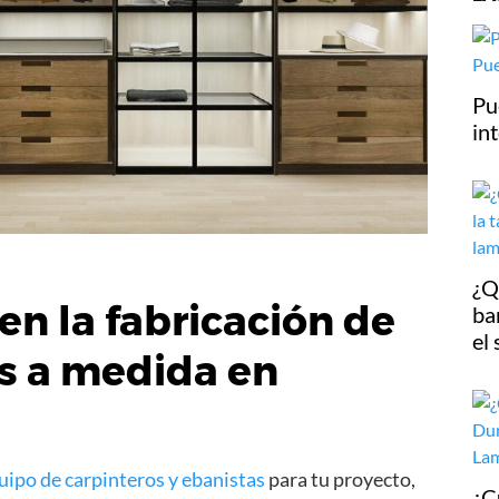
Pu
in
¿Q
en la
fabricación de
ba
el
s a medida en
uipo de carpinteros y ebanistas
para tu proyecto,
¿C