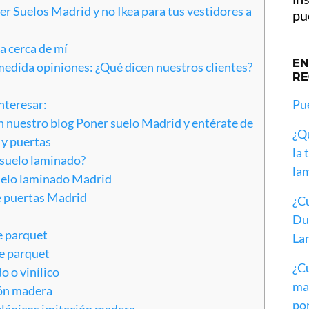
er Suelos Madrid y no Ikea para tus vestidores a
pu
a cerca de mí
EN
medida opiniones: ¿Qué dicen nuestros clientes?
RE
nteresar:
Pue
n nuestro blog Poner suelo Madrid y entérate de
¿Q
 y puertas
la 
suelo laminado?
la
uelo laminado Madrid
e puertas Madrid
¿C
Dur
e parquet
La
e parquet
¿Cu
 o vinílico
ma
ón madera
po
lánicos imitación madera